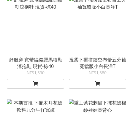
舒服穿 寬帶編織羅馬穆勒
溫柔下擺拼鏤空布蕾五分袖
涼拖鞋 現貨-棕40
寬鬆版小白長洋T
NT$1,590
NT$1,680