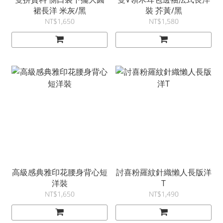
裙長洋 米灰/黑
裝 芥黃/黑
NT$1,650
NT$1,580
高級感典雅印花腰身背心短
討喜粉羅紋針織懶人長版洋
洋裝
T
NT$1,650
NT$1,490