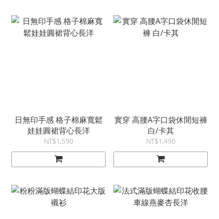
日無印手感 格子棉麻寬鬆
實穿 高腰A字口袋休閒短褲
娃娃圓裙背心長洋
白/卡其
NT$1,590
NT$1,490