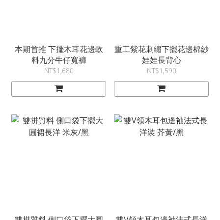
本期首推 下擺木耳花邊軟
重工紫花刺繡下擺花邊棉紗
料九分牛仔寬褲
娃娃長背心
NT$1,680
NT$1,590
雙拼質料 側口袋下擺大圓
雙V領木耳包邊袖法式長洋