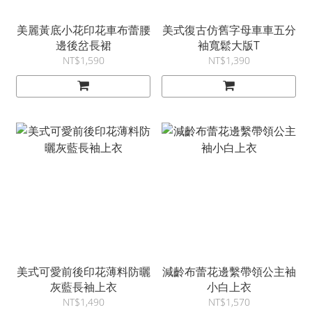
美麗黃底小花印花車布蕾腰
美式復古仿舊字母車車五分
邊後岔長裙
袖寬鬆大版T
NT$1,590
NT$1,390
美式可愛前後印花薄料防曬
減齡布蕾花邊繫帶領公主袖
灰藍長袖上衣
小白上衣
NT$1,490
NT$1,570