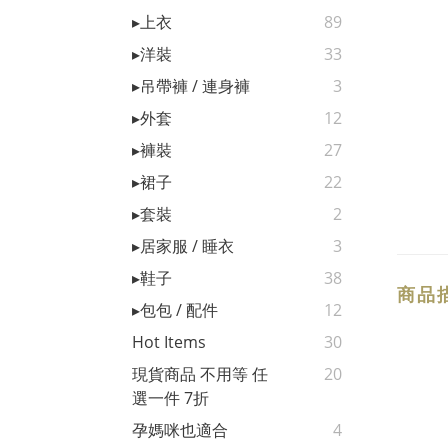
▸上衣
89
▸洋裝
33
▸吊帶褲 / 連身褲
3
▸外套
12
▸褲裝
27
▸裙子
22
▸套裝
2
▸居家服 / 睡衣
3
▸鞋子
38
商品
▸包包 / 配件
12
Hot Items
30
現貨商品 不用等 任
20
選一件 7折
孕媽咪也適合
4