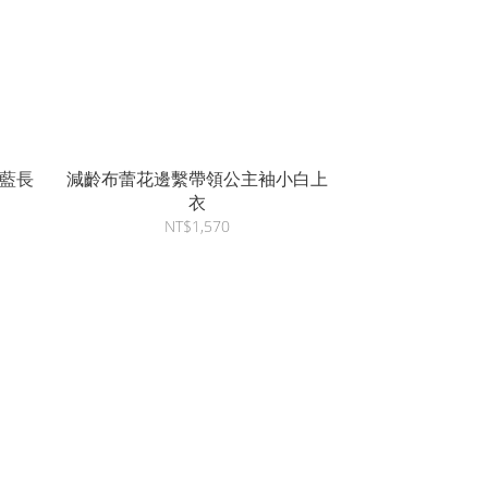
藍長
減齡布蕾花邊繫帶領公主袖小白上
衣
NT$1,570