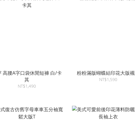
穿 高腰A字口袋休閒短褲 白/卡
粉粉滿版蝴蝶結印花大版襯
其
NT$1,590
NT$1,490