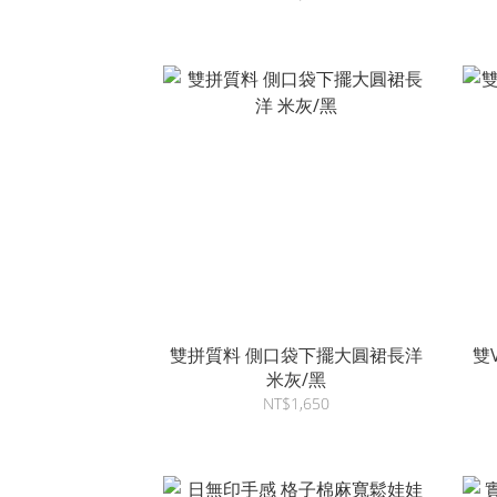
雙拼質料 側口袋下擺大圓裙長洋
雙
米灰/黑
NT$1,650