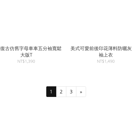
式復古仿舊字母車車五分袖寬鬆
美式可愛前後印花薄料防曬灰
大版T
袖上衣
NT$1,390
NT$1,490
1
2
3
»