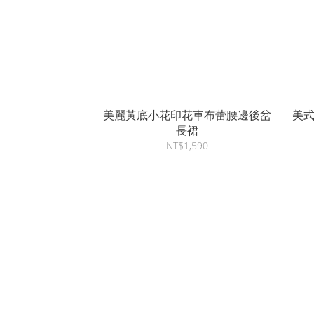
美麗黃底小花印花車布蕾腰邊後岔
美
長裙
NT$1,590