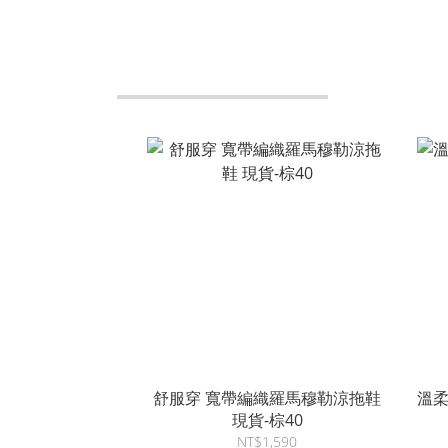
舒服穿 寬帶編織羅馬穆勒涼拖鞋
溫
現貨-棕40
NT$1,590