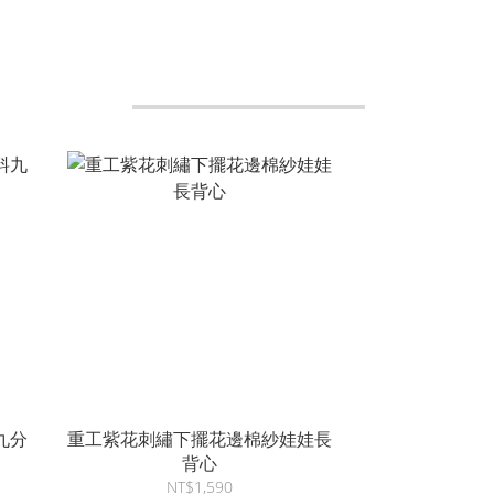
九分
重工紫花刺繡下擺花邊棉紗娃娃長
背心
NT$1,590