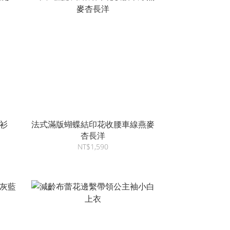
衫
法式滿版蝴蝶結印花收腰車線燕麥
杏長洋
NT$1,590