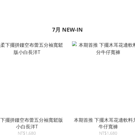
7月 NEW-IN
柔下擺拼鏤空布蕾五分袖寬鬆版
本期首推 下擺木耳花邊軟料
小白長洋T
牛仔寬褲
NT$1,680
NT$1,680