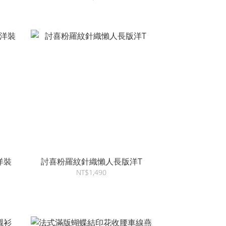
洋裝
討喜粉羅紋針織懶人長版洋T
NT$1,490