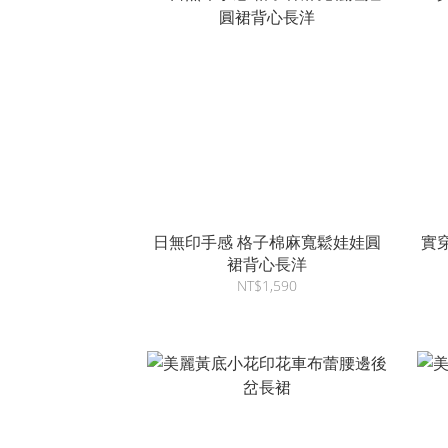
日無印手感 格子棉麻寬鬆娃娃圓
實
裙背心長洋
NT$1,590