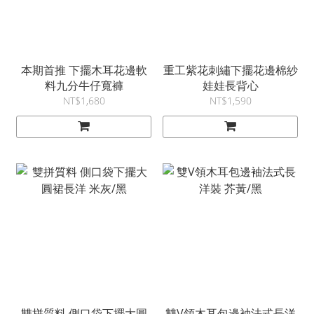
本期首推 下擺木耳花邊軟
重工紫花刺繡下擺花邊棉紗
料九分牛仔寬褲
娃娃長背心
NT$1,680
NT$1,590
雙拼質料 側口袋下擺大圓
雙V領木耳包邊袖法式長洋