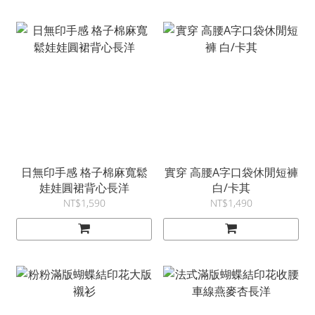
日無印手感 格子棉麻寬鬆
實穿 高腰A字口袋休閒短褲
娃娃圓裙背心長洋
白/卡其
NT$1,590
NT$1,490