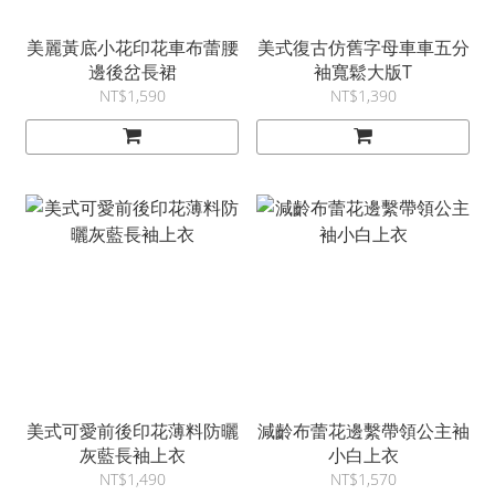
美麗黃底小花印花車布蕾腰
美式復古仿舊字母車車五分
邊後岔長裙
袖寬鬆大版T
NT$1,590
NT$1,390
美式可愛前後印花薄料防曬
減齡布蕾花邊繫帶領公主袖
灰藍長袖上衣
小白上衣
NT$1,490
NT$1,570