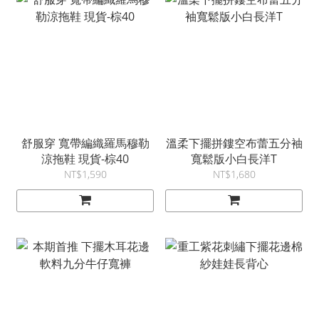
舒服穿 寬帶編織羅馬穆勒
溫柔下擺拼鏤空布蕾五分袖
涼拖鞋 現貨-棕40
寬鬆版小白長洋T
NT$1,590
NT$1,680