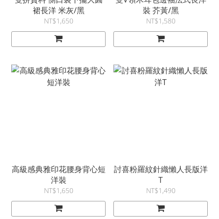
裙長洋 米灰/黑
裝 芥黃/黑
NT$1,650
NT$1,580
高級感典雅印花腰身背心短
討喜粉羅紋針織懶人長版洋
洋裝
T
NT$1,650
NT$1,490